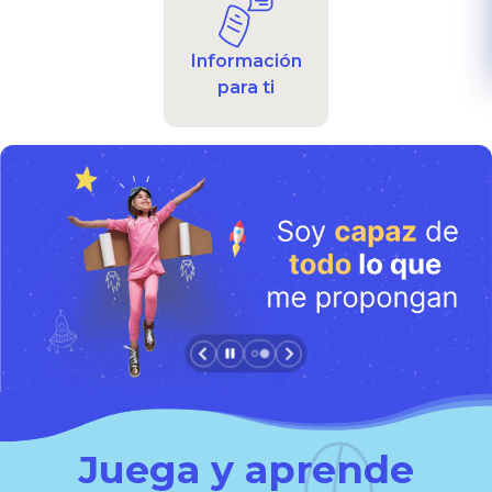
Información
para ti
Juega y aprende